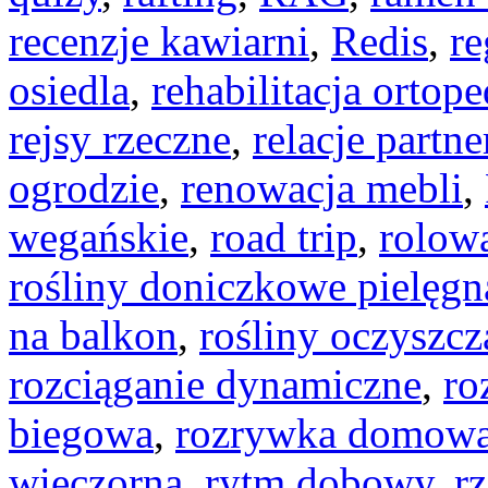
recenzje kawiarni
,
Redis
,
re
osiedla
,
rehabilitacja ortop
rejsy rzeczne
,
relacje partne
ogrodzie
,
renowacja mebli
,
wegańskie
,
road trip
,
rolow
rośliny doniczkowe pielęgn
na balkon
,
rośliny oczyszcz
rozciąganie dynamiczne
,
ro
biegowa
,
rozrywka domow
wieczorna
,
rytm dobowy
,
r