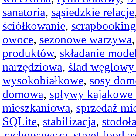
sanatoria
,
sąsiedzkie relacje
ściółkowanie
,
scrapbooking
owoce
,
sezonowe warzywa
produktów
,
składanie model
narzędziowa
,
ślad węglowy
wysokobiałkowe
,
sosy do
domowa
,
spływy kajakowe 
mieszkaniowa
,
sprzedaż mi
SQLite
,
stabilizacja
,
stodoł
zachowawcza
,
street food a