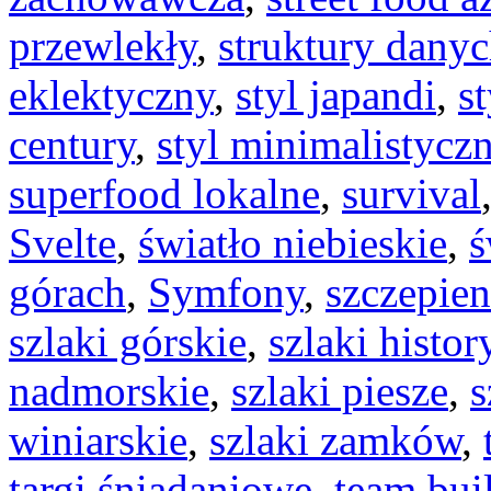
przewlekły
,
struktury dany
eklektyczny
,
styl japandi
,
s
century
,
styl minimalistycz
superfood lokalne
,
survival
Svelte
,
światło niebieskie
,
ś
górach
,
Symfony
,
szczepie
szlaki górskie
,
szlaki histo
nadmorskie
,
szlaki piesze
,
s
winiarskie
,
szlaki zamków
,
targi śniadaniowe
,
team bui