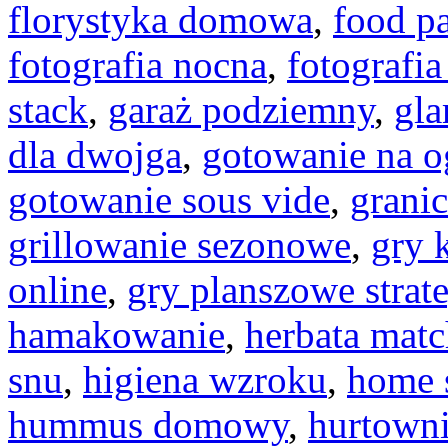
florystyka domowa
,
food pa
fotografia nocna
,
fotografi
stack
,
garaż podziemny
,
gl
dla dwojga
,
gotowanie na o
gotowanie sous vide
,
granic
grillowanie sezonowe
,
gry 
online
,
gry planszowe strat
hamakowanie
,
herbata mat
snu
,
higiena wzroku
,
home 
hummus domowy
,
hurtown