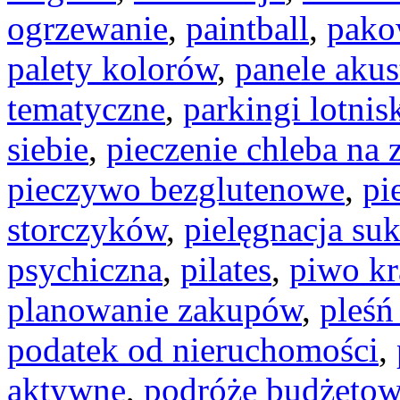
ogrzewanie
,
paintball
,
pako
palety kolorów
,
panele aku
tematyczne
,
parkingi lotni
siebie
,
pieczenie chleba na 
pieczywo bezglutenowe
,
pi
storczyków
,
pielęgnacja su
psychiczna
,
pilates
,
piwo kr
planowanie zakupów
,
pleśń
podatek od nieruchomości
,
aktywne
,
podróże budżeto