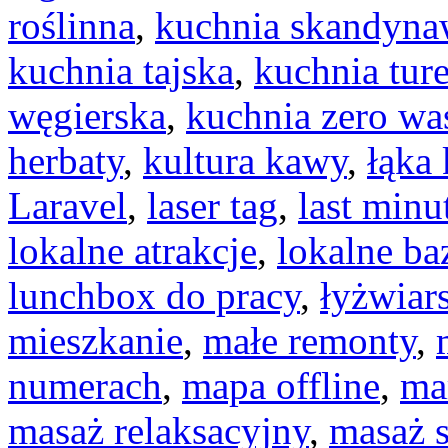
roślinna
,
kuchnia skandyna
kuchnia tajska
,
kuchnia tur
węgierska
,
kuchnia zero wa
herbaty
,
kultura kawy
,
łąka
Laravel
,
laser tag
,
last minu
lokalne atrakcje
,
lokalne ba
lunchbox do pracy
,
łyżwiar
mieszkanie
,
małe remonty
,
numerach
,
mapa offline
,
ma
masaż relaksacyjny
,
masaż 