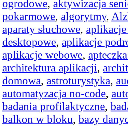
ogrodowe
,
aktywizacja seni
pokarmowe
,
algorytmy
,
Alz
aparaty słuchowe
,
aplikacje
desktopowe
,
aplikacje podr
aplikacje webowe
,
apteczka
architektura aplikacji
,
archi
domowa
,
astroturystyka
,
au
automatyzacja no-code
,
aut
badania profilaktyczne
,
bad
balkon w bloku
,
bazy dany