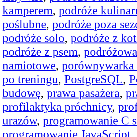
kamperem
,
podróże kulinar
poślubne
,
podróże poza se
podróże solo
,
podróże z ko
podróże z psem
,
podróżowa
namiotowe
,
porównywarka 
po treningu
,
PostgreSQL
,
P
budowę
,
prawa pasażera
,
pr
profilaktyka próchnicy
,
pro
urazów
,
programowanie C s
programowanie JavaScript
,