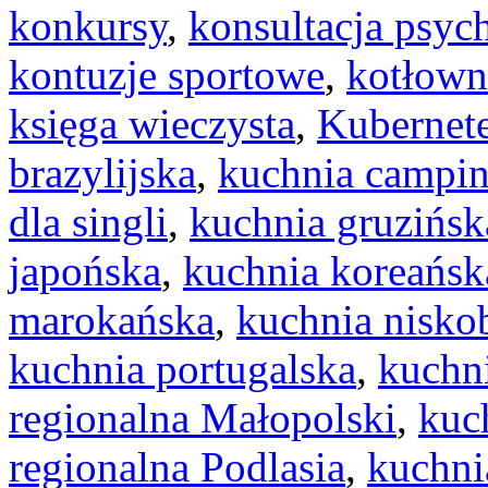
konkursy
,
konsultacja psyc
kontuzje sportowe
,
kotłow
księga wieczysta
,
Kubernet
brazylijska
,
kuchnia campi
dla singli
,
kuchnia gruzińsk
japońska
,
kuchnia koreańsk
marokańska
,
kuchnia nisk
kuchnia portugalska
,
kuchn
regionalna Małopolski
,
kuc
regionalna Podlasia
,
kuchni