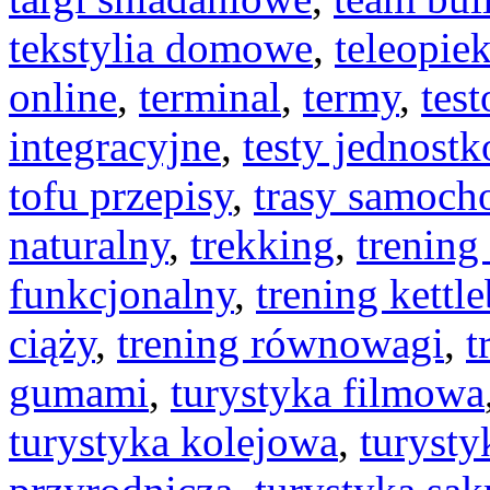
tekstylia domowe
,
teleopie
online
,
terminal
,
termy
,
tes
integracyjne
,
testy jednost
tofu przepisy
,
trasy samoc
naturalny
,
trekking
,
trening
funkcjonalny
,
trening kettle
ciąży
,
trening równowagi
,
t
gumami
,
turystyka filmowa
turystyka kolejowa
,
turysty