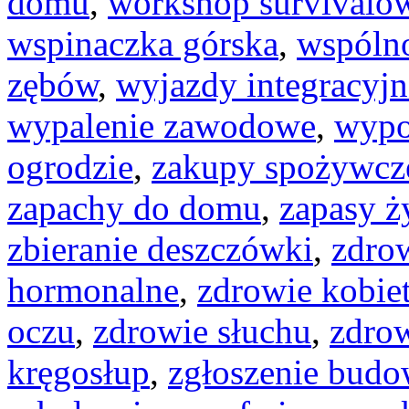
domu
,
workshop survivalo
wspinaczka górska
,
wspóln
zębów
,
wyjazdy integracyjn
wypalenie zawodowe
,
wypo
ogrodzie
,
zakupy spożywcze
zapachy do domu
,
zapasy ż
zbieranie deszczówki
,
zdro
hormonalne
,
zdrowie kobie
oczu
,
zdrowie słuchu
,
zdro
kręgosłup
,
zgłoszenie bud