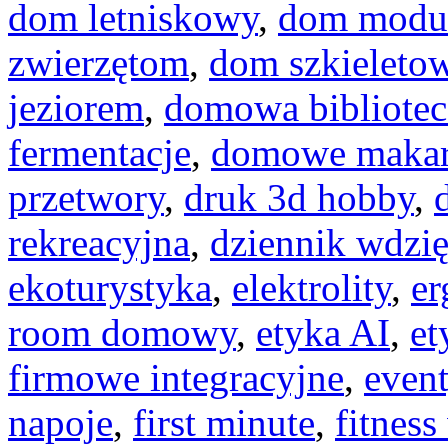
dom letniskowy
,
dom modu
zwierzętom
,
dom szkieleto
jeziorem
,
domowa bibliotec
fermentacje
,
domowe maka
przetwory
,
druk 3d hobby
,
rekreacyjna
,
dziennik wdzię
ekoturystyka
,
elektrolity
,
er
room domowy
,
etyka AI
,
et
firmowe integracyjne
,
even
napoje
,
first minute
,
fitnes