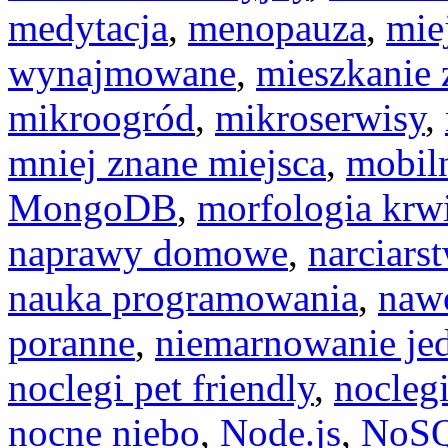
medytacja
,
menopauza
,
mie
wynajmowane
,
mieszkanie
mikroogród
,
mikroserwisy
,
mniej znane miejsca
,
mobiln
MongoDB
,
morfologia krw
naprawy domowe
,
narciars
nauka programowania
,
naw
poranne
,
niemarnowanie je
noclegi pet friendly
,
noclegi
nocne niebo
,
Node.js
,
NoS