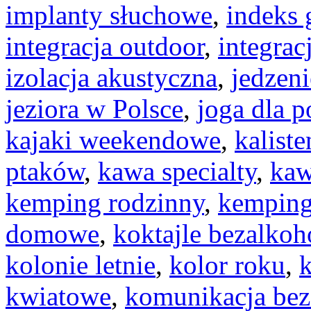
implanty słuchowe
,
indeks 
integracja outdoor
,
integrac
izolacja akustyczna
,
jedzeni
jeziora w Polsce
,
joga dla 
kajaki weekendowe
,
kaliste
ptaków
,
kawa specialty
,
kaw
kemping rodzinny
,
kemping
domowe
,
koktajle bezalko
kolonie letnie
,
kolor roku
,
kwiatowe
,
komunikacja bez