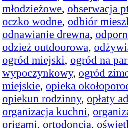
młodzieżowe
,
obserwacja p
oczko wodne
,
odbiór miesz
odnawianie drewna
,
odporn
odzież outdoorowa
,
odżywi
ogród miejski
,
ogród na par
wypoczynkowy
,
ogród zim
miejskie
,
opieka okołopor
opiekun rodzinny
,
opłaty a
organizacja kuchni
,
organiz
origami
,
ortodoncja
,
oświet