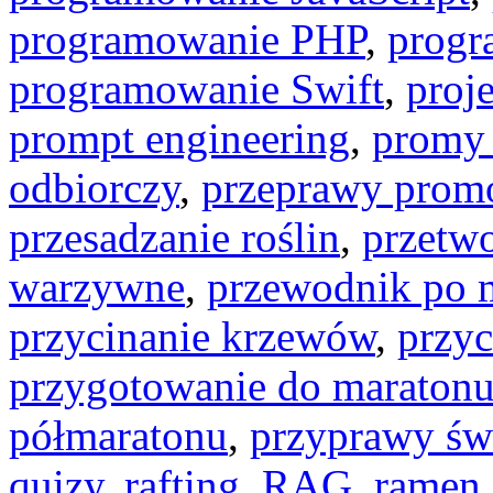
programowanie PHP
,
progr
programowanie Swift
,
proj
prompt engineering
,
promy
odbiorczy
,
przeprawy pro
przesadzanie roślin
,
przetw
warzywne
,
przewodnik po m
przycinanie krzewów
,
przy
przygotowanie do maraton
półmaratonu
,
przyprawy św
quizy
,
rafting
,
RAG
,
ramen