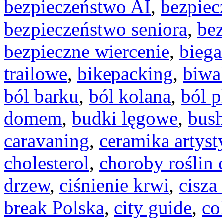
bezpieczeństwo AI
,
bezpiec
bezpieczeństwo seniora
,
be
bezpieczne wiercenie
,
biega
trailowe
,
bikepacking
,
biwa
ból barku
,
ból kolana
,
ból 
domem
,
budki lęgowe
,
bush
caravaning
,
ceramika artyst
cholesterol
,
choroby roślin
drzew
,
ciśnienie krwi
,
cisza
break Polska
,
city guide
,
co