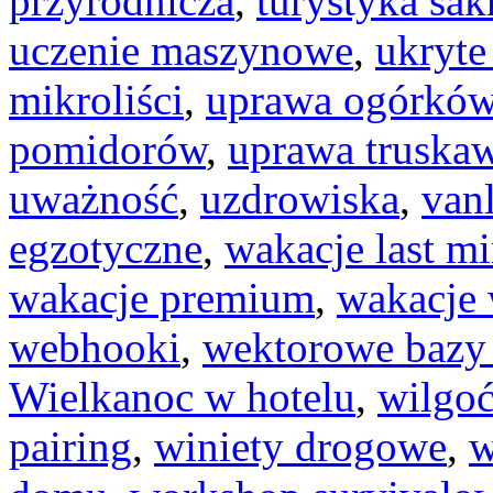
przyrodnicza
,
turystyka sak
uczenie maszynowe
,
ukryte
mikroliści
,
uprawa ogórkó
pomidorów
,
uprawa truska
uważność
,
uzdrowiska
,
vanl
egzotyczne
,
wakacje last m
wakacje premium
,
wakacje 
webhooki
,
wektorowe bazy
Wielkanoc w hotelu
,
wilgo
pairing
,
winiety drogowe
,
w