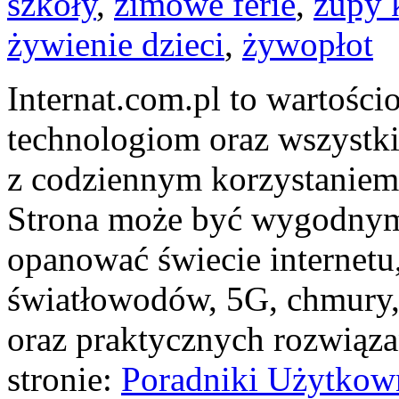
szkoły
,
zimowe ferie
,
zupy 
żywienie dzieci
,
żywopłot
Internat.com.pl to wartoś
technologiom oraz wszystki
z codziennym korzystaniem 
Strona może być wygodnym 
opanować świecie internetu
światłowodów, 5G, chmury,
oraz praktycznych rozwiąz
stronie:
Poradniki Użytkow