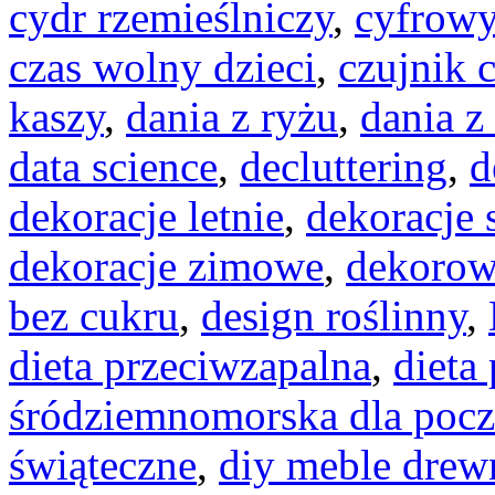
cydr rzemieślniczy
,
cyfrowy
czas wolny dzieci
,
czujnik 
kaszy
,
dania z ryżu
,
dania z
data science
,
decluttering
,
d
dekoracje letnie
,
dekoracje
dekoracje zimowe
,
dekorow
bez cukru
,
design roślinny
,
dieta przeciwzapalna
,
dieta
śródziemnomorska dla pocz
świąteczne
,
diy meble drew