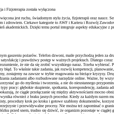
ja i Fizjoterapia
została wyłączona
więcona jest ruchu, świadomym stylu życia, fizjoterapii oraz nauce. Se
m i zdrowiem. Ciekawe kategorie to AWF i Kariera i Rozwój Zawodowy
nień akademickich. Dzięki temu portal integruje aspekty edukacyjne 
nnym gaszeniu pożarów. Telefon dzwoni, maile przychodzą jeden za dru
 satysfakcję i prawdziwy postęp w ważnych projektach. Dlatego coraz 
zumienie, że nie da się zrobić wszystkiego naraz. Trzeba wybierać. Po
szy błąd. To właśnie takie zadania, jak rozwój kompetencji, planowanie,
amy, zostajemy na zawsze w trybie reagowania na bieżące kryzysy. D
rządzania zadaniami albo rozbudowane narzędzie online. Ważne, by wszys
rzystać go do myślenia i tworzenia, a nie do nieustannego przypomina
py pracy: głębokie skupienie, spotkania, korespondencję, zadania admi
pokazują, że ciągłe przełączanie się między aktywnościami mocno obni
to wynika również z braku jasnych procedur. Kiedy za każdym razem m
klisty, procedury krok po kroku i gotowe szablony dokumentów, korzys
zejrzyste i przewidywalne procesy. Nie można też zapominać o granic
óżku przed snem, trudno się dziwić, że organizm pozostaje w ciągłej