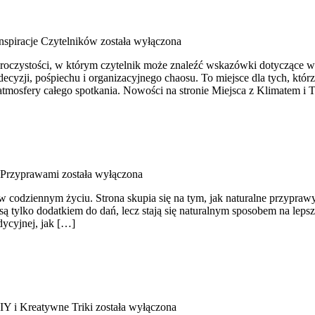
 Inspiracje Czytelników
została wyłączona
czystości, w którym czytelnik może znaleźć wskazówki dotyczące wes
yzji, pośpiechu i organizacyjnego chaosu. To miejsce dla tych, któr
atmosfery całego spotkania. Nowości na stronie Miejsca z Klimatem i T
z Przyprawami
została wyłączona
ół w codziennym życiu. Strona skupia się na tym, jak naturalne przypr
 tylko dodatkiem do dań, lecz stają się naturalnym sposobem na leps
ycyjnej, jak […]
IY i Kreatywne Triki
została wyłączona