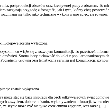
nia, postprodukcji obrazów oraz kreatywnej pracy z obrazem. To miejs
 zaczynają przygodę z fotografią, jak i tych, którzy chcą poszerzać 
a, rozumiana nie tylko jako techniczne wykonywanie zdjęć, ale również
ki Kolejowe
została wyłączona
szystkim, co wiąże się z rozwojem komunikacji. To przestrzeń informac
nych omówień. Strona łączy ciekawość do kolei z popularnonaukowym 
że Pociągiem. Główną osią tematyczną serwisu jest komunikacja szynow
piracje
została wyłączona
óra może stać się bazą inspiracji dla osób odkrywających świat domoweg
zanych z szyciem, doborem tkanin, wykonywaniem dekoracji, tworzen
e, że szycie może być nie tylko codziennym zajęciem, lecz także […]