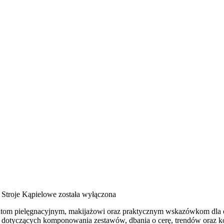
i Stroje Kąpielowe
została wyłączona
ratom pielęgnacyjnym, makijażowi oraz praktycznym wskazówkom dla osó
ad dotyczących komponowania zestawów, dbania o cerę, trendów oraz ko