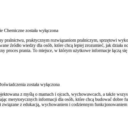
ie Chemiczne
została wyłączona
cony pralnictwu, praktycznym rozwiązaniom pralniczym, sprzętowi wyk
 źródło wiedzy dla osób, które chcą lepiej zrozumieć, jak działa nowo
ny proces prania. To miejsce, w którym użytkowe informacje łączą się 
 Doświadczenia
została wyłączona
aprojektowana z myślą o mamach i ojcach, wychowawcach, a także wsz
rczając merytorycznych informacji dla osób, które chcą budować dobre
eści związane z edukacją, wychowaniem i codziennym funkcjonowaniem 