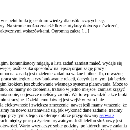
rwis pełni funkcję centrum wiedzy dla osób uczących się,
. Na stronie można znaleźć liczne artykuły dotyczące ćwiczeń,
z praktycznymi wskazówkami. Ogromną zaletą […]
gim, komunikatory migają, a lista zadań zamiast maleć, wydaje się
więcej osób szuka sposobów na lepszą organizację pracy i
mocną zasadą jest dzielenie zadań na ważne i pilne. To, co ważne,
 praca strategiczna czy budowanie relacji, decydują o tym, jak będzie
rugim krokiem jest zbudowanie własnego systemu planowania. Może to
tko, co mamy do zrobienia, trafiało w jedno miejsce, zamiast krążyć
nia sobie, co jeszcze mieliśmy zrobić. Warto wprowadzić także bloki
nistracyjne. Dzięki temu łatwiej jest wejść w rytm i nie
ża efektywność i zwiększa zmęczenie, nawet jeśli mamy wrażenie, że
usimy na nowo zastanawiać się, jak wykonać dane zadanie, tracimy
tając przy tym z tego, co oferuje dobrze przygotowany
serwis z
ach między pracą a życiem prywatnym. Jeśli telefon służbowy jest
 gotowości. Warto wyznaczyć sobie godziny, po których nowe zadania