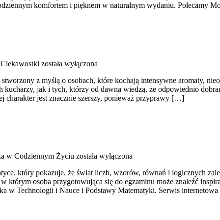
k, codziennym komfortem i pięknem w naturalnym wydaniu. Polecamy M
i Ciekawostki
została wyłączona
al stworzony z myślą o osobach, które kochają intensywne aromaty, nieoc
kucharzy, jak i tych, którzy od dawna wiedzą, że odpowiednio dobran
ej charakter jest znacznie szerszy, ponieważ przyprawy […]
a w Codziennym Życiu
została wyłączona
e, który pokazuje, że świat liczb, wzorów, równań i logicznych zależ
, w którym osoba przygotowująca się do egzaminu może znaleźć inspir
w Technologii i Nauce i Podstawy Matematyki. Serwis internetowa 