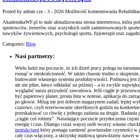
Posted by admin
cze - 3 - 2026
Możliwość komentowania
Rehabilitac
AkademikaWF.pl to stale aktualizowana strona internetowa, która poś
sportowców, trenerów oraz wszystkich osób zainteresowanych sporte
nawyków żywieniowych, psychologii sportu, fizjoterapii oraz zagad
Categories:
Blog
Nasi partnerzy:
Wielu ludzi ma poczucie, że ich dzień pracy polega na nieusta
rosnąć w nieskończoność. W takim chaosie trudno o skupienie,
budowanie własnego systemu produktywności. Podstawą jest zro
ale nie pilne, łatwo odkładać na później – a to zwykle najwięk
wyglądać nasza przyszłość zawodowa. Jeśli ciągle je przesuw
być papierowy planer, prosta lista w notesie, aplikacja do za
po głowie. Mózg nie jest dobrym magazynem zadań; lepiej wyko
czasowe, czyli rezerwowanie określonych godzin na konkretne ty
przeskakiwać co chwilę z jednego zadania na drugie. Badania 
„ciągle coś robimy”. Narastające poczucie przytłoczenia częs
energię i czas. Dlatego coraz więcej osób tworzy własne chec
instrukcjami
który pomaga zamienić powtarzalne czynności w pr
cały czas włączony, a skrzynkę mailową sprawdzamy nawet w ł