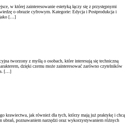
ce, w której zainteresowanie estetyką łączy się z przystępnymi
wiedzę o obrazie cyfrowym. Kategorie: Edycja i Postprodukcja i
 jako […]
yjna tworzony z myślą o osobach, które interesują się techniczną
charakterem, dzięki czemu może zainteresować zarówno czytelników
a. […]
o krawiectwa, jak również dla tych, którzy mają już praktykę i chcą
iem ubrań, poznawaniem narzędzi oraz wykorzystywaniem różnych