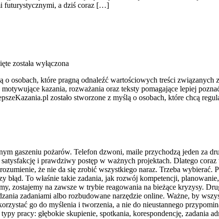
i futurystycznymi, a dziś coraz […]
ęte
została wyłączona
lą o osobach, które pragną odnaleźć wartościowych treści związanyc
eźć motywujące kazania, rozważania oraz teksty pomagające lepiej poz
lepszeKazania.pl zostało stworzone z myślą o osobach, które chcą regu
nnym gaszeniu pożarów. Telefon dzwoni, maile przychodzą jeden za dru
 satysfakcję i prawdziwy postęp w ważnych projektach. Dlatego coraz 
zumienie, że nie da się zrobić wszystkiego naraz. Trzeba wybierać. Po
szy błąd. To właśnie takie zadania, jak rozwój kompetencji, planowanie,
amy, zostajemy na zawsze w trybie reagowania na bieżące kryzysy. D
rządzania zadaniami albo rozbudowane narzędzie online. Ważne, by wszys
rzystać go do myślenia i tworzenia, a nie do nieustannego przypomina
py pracy: głębokie skupienie, spotkania, korespondencję, zadania admi