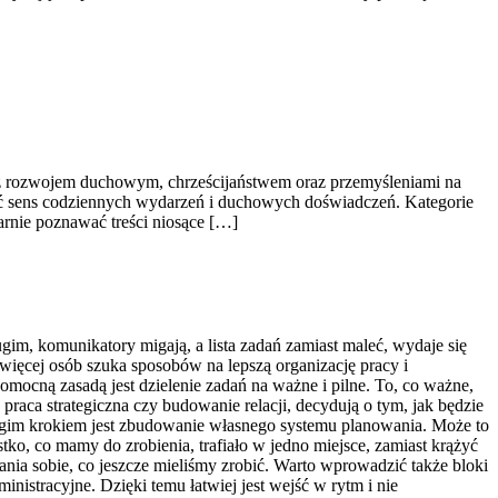
h z rozwojem duchowym, chrześcijaństwem oraz przemyśleniami na
nać sens codziennych wydarzeń i duchowych doświadczeń. Kategorie
larnie poznawać treści niosące […]
gim, komunikatory migają, a lista zadań zamiast maleć, wydaje się
więcej osób szuka sposobów na lepszą organizację pracy i
mocną zasadą jest dzielenie zadań na ważne i pilne. To, co ważne,
 praca strategiczna czy budowanie relacji, decydują o tym, jak będzie
rugim krokiem jest zbudowanie własnego systemu planowania. Może to
tko, co mamy do zrobienia, trafiało w jedno miejsce, zamiast krążyć
nia sobie, co jeszcze mieliśmy zrobić. Warto wprowadzić także bloki
nistracyjne. Dzięki temu łatwiej jest wejść w rytm i nie