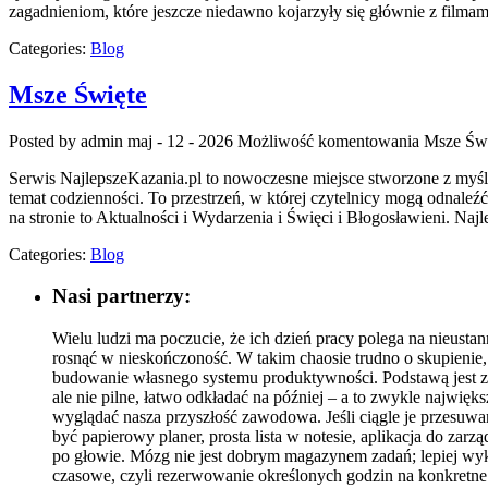
zagadnieniom, które jeszcze niedawno kojarzyły się głównie z filmam
Categories:
Blog
Msze Święte
Posted by admin
maj - 12 - 2026
Możliwość komentowania
Msze Świ
Serwis NajlepszeKazania.pl to nowoczesne miejsce stworzone z myś
temat codzienności. To przestrzeń, w której czytelnicy mogą odnal
na stronie to Aktualności i Wydarzenia i Święci i Błogosławieni. Naj
Categories:
Blog
Nasi partnerzy:
Wielu ludzi ma poczucie, że ich dzień pracy polega na nieusta
rosnąć w nieskończoność. W takim chaosie trudno o skupienie,
budowanie własnego systemu produktywności. Podstawą jest zro
ale nie pilne, łatwo odkładać na później – a to zwykle najwięk
wyglądać nasza przyszłość zawodowa. Jeśli ciągle je przesuw
być papierowy planer, prosta lista w notesie, aplikacja do za
po głowie. Mózg nie jest dobrym magazynem zadań; lepiej wyko
czasowe, czyli rezerwowanie określonych godzin na konkretne ty