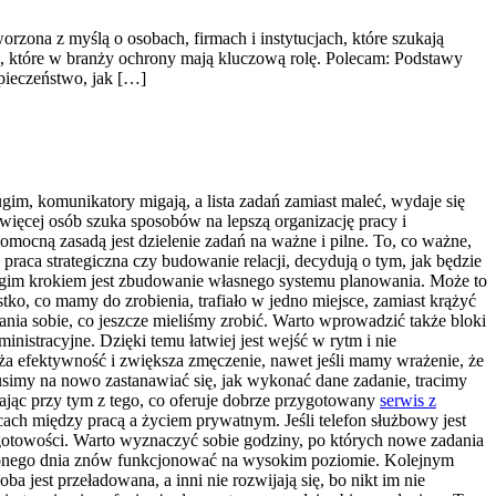
rzona z myślą o osobach, firmach i instytucjach, które szukają
, które w branży ochrony mają kluczową rolę. Polecam: Podstawy
pieczeństwo, jak […]
gim, komunikatory migają, a lista zadań zamiast maleć, wydaje się
więcej osób szuka sposobów na lepszą organizację pracy i
mocną zasadą jest dzielenie zadań na ważne i pilne. To, co ważne,
 praca strategiczna czy budowanie relacji, decydują o tym, jak będzie
rugim krokiem jest zbudowanie własnego systemu planowania. Może to
tko, co mamy do zrobienia, trafiało w jedno miejsce, zamiast krążyć
nia sobie, co jeszcze mieliśmy zrobić. Warto wprowadzić także bloki
nistracyjne. Dzięki temu łatwiej jest wejść w rytm i nie
ża efektywność i zwiększa zmęczenie, nawet jeśli mamy wrażenie, że
usimy na nowo zastanawiać się, jak wykonać dane zadanie, tracimy
tając przy tym z tego, co oferuje dobrze przygotowany
serwis z
ach między pracą a życiem prywatnym. Jeśli telefon służbowy jest
 gotowości. Warto wyznaczyć sobie godziny, po których nowe zadania
następnego dnia znów funkcjonować na wysokim poziomie. Kolejnym
a jest przeładowana, a inni nie rozwijają się, bo nikt im nie