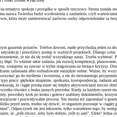
 i Ataki
została wyłączona
 na tematyce spokoju i porządku w sposób rzeczowy. Strona została stwo
ma nazwa Twierdza budzi wyobrażenia z zaufaniem, czyli wartościami
wis, która może zainteresować zarówno osoby odpowiedzialne za bez
nnym gaszeniu pożarów. Telefon dzwoni, maile przychodzą jeden za dru
 satysfakcję i prawdziwy postęp w ważnych projektach. Dlatego coraz 
zumienie, że nie da się zrobić wszystkiego naraz. Trzeba wybierać. Po
szy błąd. To właśnie takie zadania, jak rozwój kompetencji, planowanie,
amy, zostajemy na zawsze w trybie reagowania na bieżące kryzysy. D
rządzania zadaniami albo rozbudowane narzędzie online. Ważne, by wszys
rzystać go do myślenia i tworzenia, a nie do nieustannego przypomina
py pracy: głębokie skupienie, spotkania, korespondencję, zadania admi
pokazują, że ciągłe przełączanie się między aktywnościami mocno obni
to wynika również z braku jasnych procedur. Kiedy za każdym razem m
klisty, procedury krok po kroku i gotowe szablony dokumentów, korzys
zejrzyste i przewidywalne procesy. Nie można też zapominać o granic
óżku przed snem, trudno się dziwić, że organizm pozostaje w ciągłej
atychmiast”. Odpoczynek nie jest luksusem, tylko warunkiem tego, by 
ie, że „jeśli chcesz, żeby było dobrze, zrób to sam”. Efekt? Jedna osob