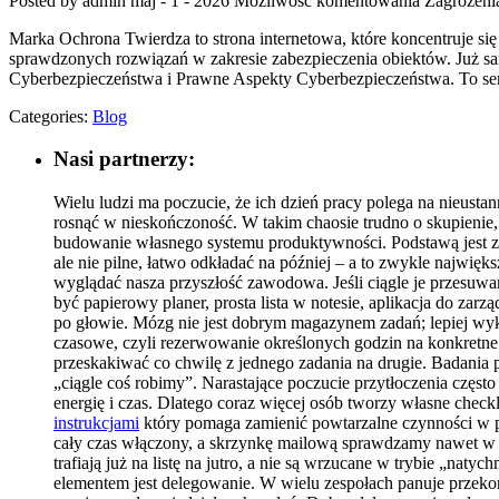
Posted by admin
maj - 1 - 2026
Możliwość komentowania
Zagrożenia
Marka Ochrona Twierdza to strona internetowa, które koncentruje się
sprawdzonych rozwiązań w zakresie zabezpieczenia obiektów. Już sa
Cyberbezpieczeństwa i Prawne Aspekty Cyberbezpieczeństwa. To ser
Categories:
Blog
Nasi partnerzy:
Wielu ludzi ma poczucie, że ich dzień pracy polega na nieusta
rosnąć w nieskończoność. W takim chaosie trudno o skupienie,
budowanie własnego systemu produktywności. Podstawą jest zro
ale nie pilne, łatwo odkładać na później – a to zwykle najwięk
wyglądać nasza przyszłość zawodowa. Jeśli ciągle je przesuw
być papierowy planer, prosta lista w notesie, aplikacja do za
po głowie. Mózg nie jest dobrym magazynem zadań; lepiej wyko
czasowe, czyli rezerwowanie określonych godzin na konkretne ty
przeskakiwać co chwilę z jednego zadania na drugie. Badania 
„ciągle coś robimy”. Narastające poczucie przytłoczenia częs
energię i czas. Dlatego coraz więcej osób tworzy własne chec
instrukcjami
który pomaga zamienić powtarzalne czynności w pr
cały czas włączony, a skrzynkę mailową sprawdzamy nawet w ł
trafiają już na listę na jutro, a nie są wrzucane w trybie „n
elementem jest delegowanie. W wielu zespołach panuje przekonan