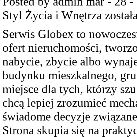
Posted by admin
mar - 28 -
Styl Życia i Wnętrza
został
Serwis Globex to nowoczes
ofert nieruchomości, tworz
nabycie, zbycie albo wynaj
budynku mieszkalnego, grun
miejsce dla tych, którzy sz
chcą lepiej zrozumieć mec
świadome decyzje związan
Strona skupia się na prakt